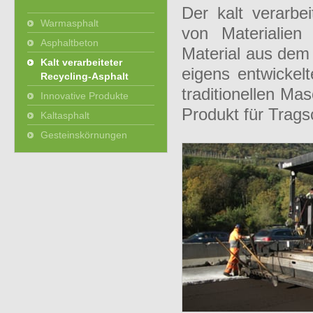
Der kalt verarbe
Warmasphalt
von Materialien
Asphaltbeton
Material aus dem
Kalt verarbeiteter
eigens entwickel
Recycling-Asphalt
traditionellen Ma
Innovative Produkte
Produkt für Trags
Kaltasphalt
Gesteinskörnungen